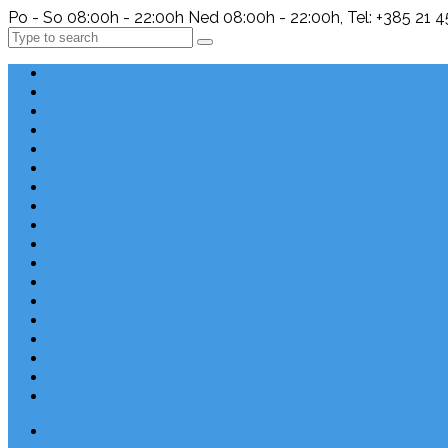
Po - So 08:00h - 22:00h Ned 08:00h - 22:00h, Tel: +385 21 
Search
Last Minute
Destinace
Levné ubytování
Rodinná dovolená
Apartmány
Robinsonské ubytování
Domácí mazlíčci
Luxusní vily
Ubytování u pláže
Objekty s bazénem
Písečné pláže
Sleva dne
Výhled na moře
Hotely v Chorvatsku
Ubytování v majácích
Pronájem lodí
Užitečné odkazy
Chorvatsko letecky
Last Minute