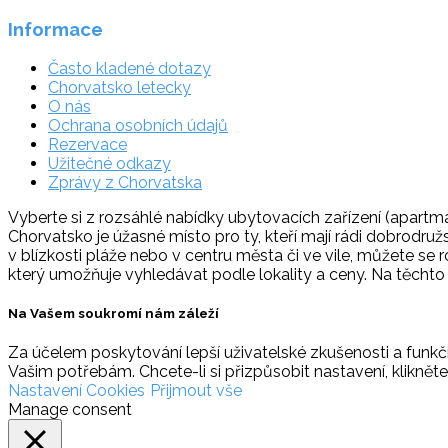
Informace
Často kladené dotazy
Chorvatsko letecky
O nás
Ochrana osobních údajů
Rezervace
Užitečné odkazy
Zprávy z Chorvatska
Vyberte si z rozsáhlé nabídky ubytovacích zařízení (apartmá
Chorvatsko je úžasné místo pro ty, kteří mají rádi dobrodruž
v blízkosti pláže nebo v centru města či ve vile, můžete se 
který umožňuje vyhledávat podle lokality a ceny. Na těcht
Na Vašem soukromí nám záleží
Za účelem poskytování lepší uživatelské zkušenosti a funkčn
Vašim potřebám. Chcete-li si přizpůsobit nastavení, klikněte
Nastavení Cookies
Přijmout vše
Manage consent