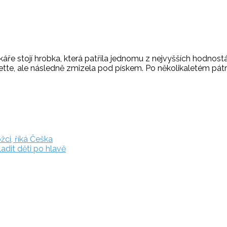
ře stojí hrobka, která patřila jednomu z nejvyšších hodnos
te, ale následně zmizela pod pískem. Po několikaletém pátrán
žci, říká Češka
ladit děti po hlavě