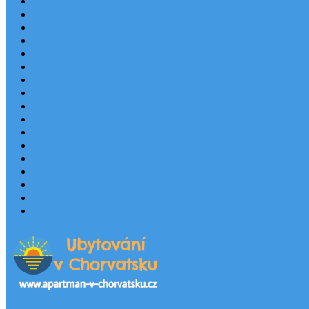
Destinace
Levné ubytování
Rodinná dovolená
Apartmány
Robinsonské ubytování
Domácí mazlíčci
Luxusní vily
Ubytování u pláže
Objekty s bazénem
Písečné pláže
Sleva dne
Výhled na moře
Hotely v Chorvatsku
Ubytování v majácích
Pronájem lodí
Užitečné odkazy
Chorvatsko letecky