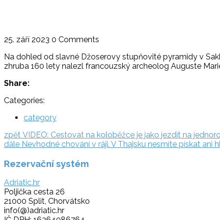
25. září 2023
0 Comments
Na dohled od slavné Džoserovy stupňovité pyramidy v Sakká
zhruba 160 lety nalezl francouzský archeolog Auguste Mariet
Share:
Categories:
category
Navigace
zpět:
zpět
VIDEO: Cestovat na koloběžce je jako jezdit na jednoro
dále:
dále
Nevhodné chování v ráji. V Thajsku nesmíte pískat ani h
pro
Rezervační systém
příspěvek
Adriatic.hr
Poljička cesta 26
21000 Split, Chorvátsko
info(@)adriatic.hr
IČ DPH: 16364086764