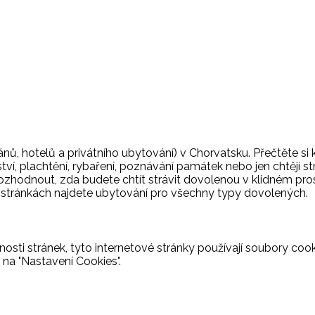
nů, hotelů a privátního ubytování) v Chorvatsku. Přečtěte si
ství, plachtění, rybaření, poznávání památek nebo jen chtějí s
rozhodnout, zda budete chtít strávit dovolenou v klidném pros
o stránkách najdete ubytování pro všechny typy dovolených.
osti stránek, tyto internetové stránky používají soubory cooki
 na "Nastavení Cookies".