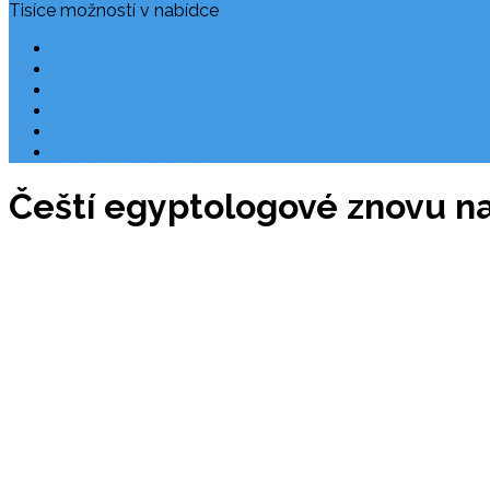
Tisíce možností v nabídce
Často kladené dotazy
Rezervace
Užitečné odkazy
O nás
Ochrana osobních údajů
Chorvatsko letecky
Čeští egyptologové znovu na