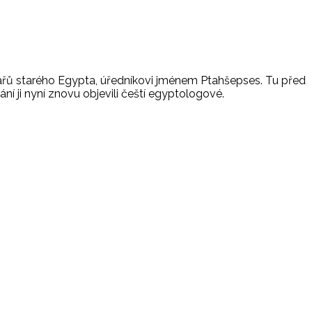
tářů starého Egypta, úředníkovi jménem Ptahšepses. Tu před
í ji nyní znovu objevili čeští egyptologové.