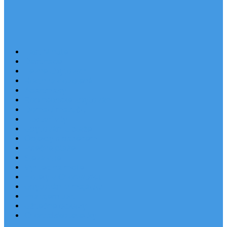
Last Minute
Destinace
Levné ubytování
Rodinná dovolená
Apartmány
Robinsonské ubytování
Domácí mazlíčci
Luxusní vily
Ubytování u pláže
Objekty s bazénem
Písečné pláže
Sleva dne
Výhled na moře
Hotely v Chorvatsku
Ubytování v majácích
Pronájem lodí
Užitečné odkazy
Chorvatsko letecky