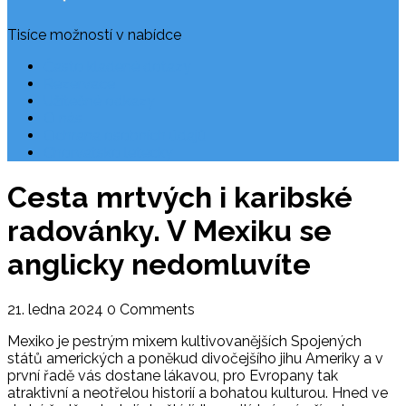
Tisíce možností v nabídce
Často kladené dotazy
Rezervace
Užitečné odkazy
O nás
Ochrana osobních údajů
Chorvatsko letecky
Cesta mrtvých i karibské
radovánky. V Mexiku se
anglicky nedomluvíte
21. ledna 2024
0 Comments
Mexiko je pestrým mixem kultivovanějších Spojených
států amerických a poněkud divočejšího jihu Ameriky a v
první řadě vás dostane lákavou, pro Evropany tak
atraktivní a neotřelou historií a bohatou kulturou. Hned ve