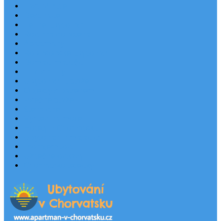
Last Minute
Destinace
Levné ubytování
Rodinná dovolená
Apartmány
Robinsonské ubytování
Domácí mazlíčci
Luxusní vily
Ubytování u pláže
Objekty s bazénem
Písečné pláže
Sleva dne
Výhled na moře
Hotely v Chorvatsku
Ubytování v majácích
Pronájem lodí
Užitečné odkazy
Chorvatsko letecky