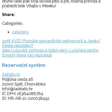
druhé řadě pak stojí skvělé jídlo a pití, krásná příroda a
přátelští lidé. Vítejte v Mexiku!
Share:
Categories:
category
Navigace
zpět:
zpět
KVÍZ: Poznáte geografické zajímavosti a „špeky“
České republiky?
pro
dále:
dále
Lyžování, pohoda a nízké ceny. Lyžařská centra
příspěvek
Evropy, která vás nezruinují
Rezervační systém
Adriatic.hr
Poljička cesta 26
21000 Split, Chorvátsko
info(@)adriatic.hr
IČ DPH: 16364086764
ID: HR-AB-21-020038491