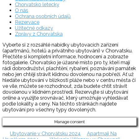
Chorvatsko letecky
O nás
Ochrana osobních údajů
Rezervace
Užitečné odkazy
Zprávy z Chorvatska
Vyberte si z rozsáhlé nabídky ubytovacích zařízení
(apartmánů, hotelů a privátního ubytování) v Chorvatsku.
Přečtěte si kompletní informace, hodnocení a zobrazte
fotogalerie. Chorvatsko je úžasné místo pro ty, kteří mají
rádi dobrodružství, plachtění, rybaření, poznávání památek
nebo jen chtějí strávit klidnou dovolenou na pobřeží. Ať už
hledáte ubytování v blízkosti pláže nebo v centru města či
ve vile, můžete se rozhodnout, zda budete chtít strávit
dovolenou v klidném prostředí. Rezervujte si ubytování
online a využijte srovnávač, který umožňuje vyhledávat
podle lokality a ceny. Na těchto stránkách najdete
ubytování pro všechny typy dovolených.
Manage consent
Ubytovanie v Chorvátsku 2024
Apartmaji Na