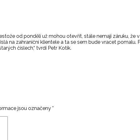
estože od pondělí už mohou otevřít, stále nemají záruku, že vši
vislá na zahraniční klientele a ta se sem bude vracet pomalu.
arých číslech,“ tvrdí Petr Kotík.
ormace jsou označeny
*