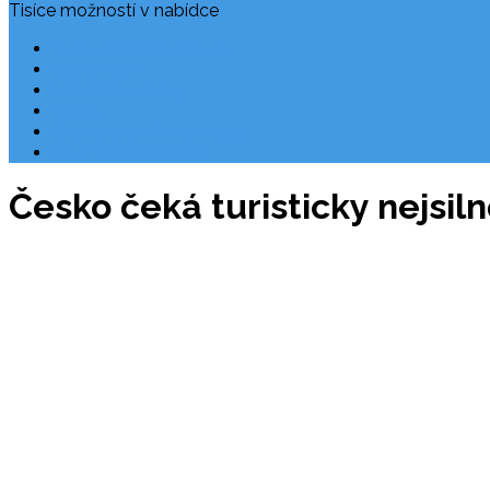
Tisíce možností v nabídce
Často kladené dotazy
Rezervace
Užitečné odkazy
O nás
Ochrana osobních údajů
Chorvatsko letecky
Česko čeká turisticky nejsiln