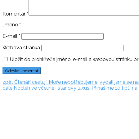
Komentář
*
Jméno
*
E-mail
*
Webová stránka
Uložit do prohlížeče jméno, e-mail a webovou stránku p
Navigace
zpět:
zpět
Čtenáři cestují: Moře nepotřebujeme, vydali jsme se n
dále:
dále
Nocleh ve včelíně i stanový luxus. Přinášíme 10 tipů na
pro
Rezervační
příspěvek
systém
Adriatic.hr
Poljička
cesta 26
21000 Split, Chorvátsko