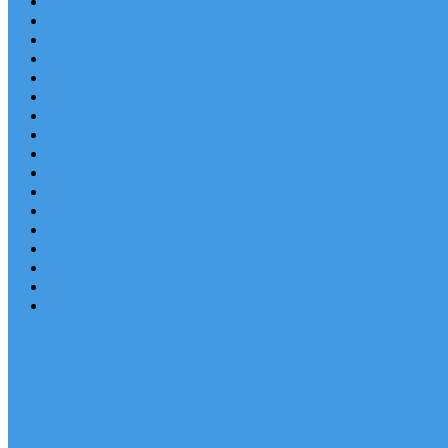
Destinace
Levné ubytování
Rodinná dovolená
Apartmány
Robinsonské ubytování
Domácí mazlíčci
Luxusní vily
Ubytování u pláže
Objekty s bazénem
Písečné pláže
Sleva dne
Výhled na moře
Hotely v Chorvatsku
Ubytování v majácích
Pronájem lodí
Užitečné odkazy
Chorvatsko letecky