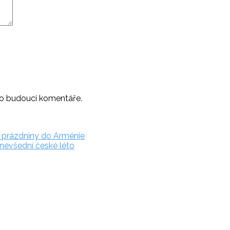
ro budoucí komentáře.
a prázdniny do Arménie
 nevšední české léto