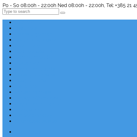
Po - So 08:00h - 22:00h Ned 08:00h - 22:00h, Tel: +385 21 
Search
Last Minute
Destinace
Levné ubytování
Rodinná dovolená
Apartmány
Robinsonské ubytování
Domácí mazlíčci
Luxusní vily
Ubytování u pláže
Objekty s bazénem
Písečné pláže
Sleva dne
Výhled na moře
Hotely v Chorvatsku
Ubytování v majácích
Pronájem lodí
Užitečné odkazy
Chorvatsko letecky
Last Minute