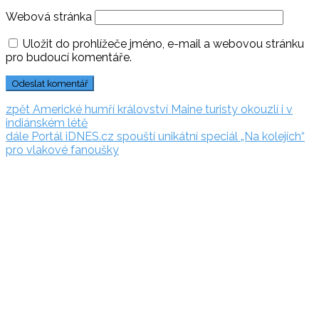
Webová stránka
Uložit do prohlížeče jméno, e-mail a webovou stránku
pro budoucí komentáře.
Navigace
zpět:
zpět
Americké humří království Maine turisty okouzlí i v
indiánském létě
pro
dále:
dále
Portál iDNES.cz spouští unikátní speciál „Na kolejích“
příspěvek
pro vlakové fanoušky
Rezervační
systém
Adriatic.hr
Poljička
cesta 26
21000 Split, Chorvátsko
info(@)adriatic.hr
IČ
DPH: 16364086764
ID: HR-AB-