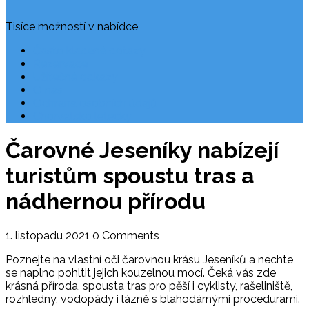
Tisíce možností v nabídce
Často kladené dotazy
Rezervace
Užitečné odkazy
O nás
Ochrana osobních údajů
Chorvatsko letecky
Čarovné Jeseníky nabízejí
turistům spoustu tras a
nádhernou přírodu
1. listopadu 2021
0 Comments
Poznejte na vlastní oči čarovnou krásu Jeseníků a nechte
se naplno pohltit jejich kouzelnou mocí. Čeká vás zde
krásná příroda, spousta tras pro pěší i cyklisty, rašeliniště,
rozhledny, vodopády i lázně s blahodárnými procedurami.