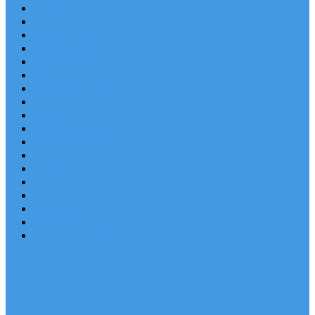
Last Minute
Destinace
Levné ubytování
Rodinná dovolená
Apartmány
Robinsonské ubytování
Domácí mazlíčci
Luxusní vily
Ubytování u pláže
Objekty s bazénem
Písečné pláže
Sleva dne
Výhled na moře
Hotely v Chorvatsku
Ubytování v majácích
Pronájem lodí
Užitečné odkazy
Chorvatsko letecky