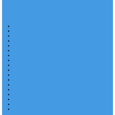
Last Minute
Destinace
Levné ubytování
Rodinná dovolená
Apartmány
Robinsonské ubytování
Domácí mazlíčci
Luxusní vily
Ubytování u pláže
Objekty s bazénem
Písečné pláže
Sleva dne
Výhled na moře
Hotely v Chorvatsku
Ubytování v majácích
Pronájem lodí
Užitečné odkazy
Chorvatsko letecky