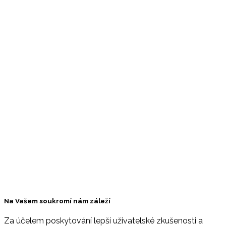
klidném
prostředí.
Rezervujte si
ubytování
online a
využijte
srovnávač,
který
umožňuje
vyhledávat
podle lokality
a ceny. Na
těchto
stránkách
najdete
ubytování
pro všechny
typy
dovolených.
Na Vašem soukromí nám záleží
Za účelem poskytování lepší uživatelské zkušenosti a